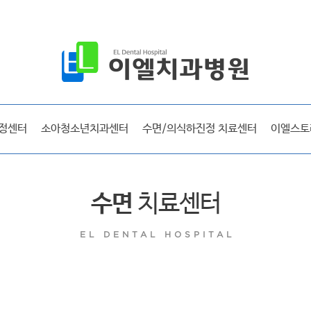
공지사항
보도자료
시술후기
선교 및 사회활동
정센터
소아청소년치과센터
수면/의식하진정 치료센터
이엘스토
방송출연
라디오출연
이엘매거진
수면
치료센터
EL DENTAL HOSPITAL
이엘 리얼스토리
시술후기